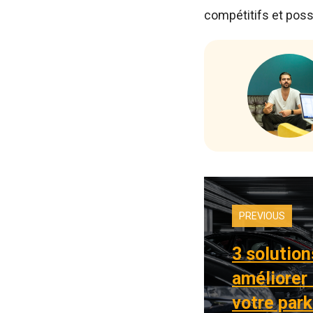
compétitifs et poss
PREVIOUS
3 solution
améliorer 
votre park