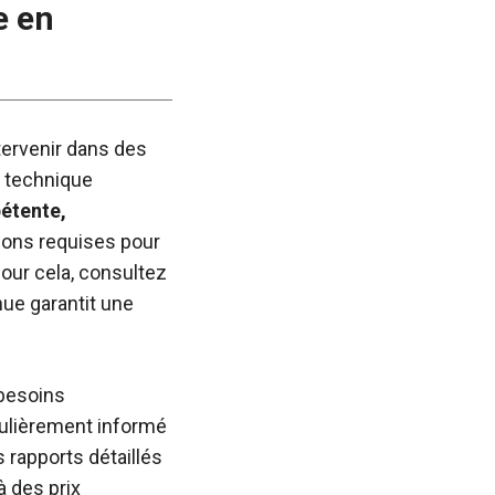
e en
tervenir dans des
t technique
étente,
tions requises pour
Pour cela, consultez
nue garantit une
 besoins
égulièrement informé
s rapports détaillés
à des prix