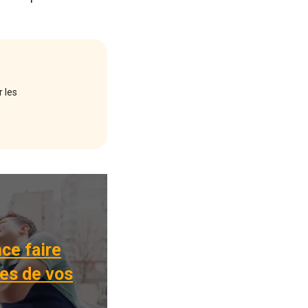
r les
ce faire
res de vos