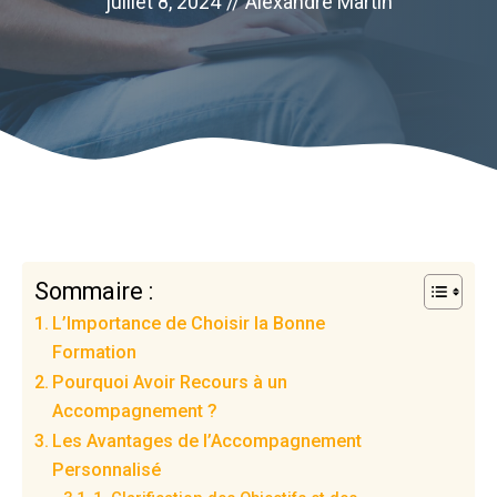
juillet 8, 2024
//
Alexandre Martin
Sommaire :
L’Importance de Choisir la Bonne
Formation
Pourquoi Avoir Recours à un
Accompagnement ?
Les Avantages de l’Accompagnement
Personnalisé