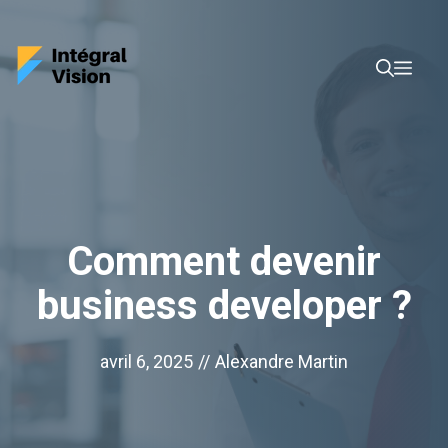
Aller
au
Men
contenu
Comment devenir
business developer ?
avril 6, 2025
//
Alexandre Martin