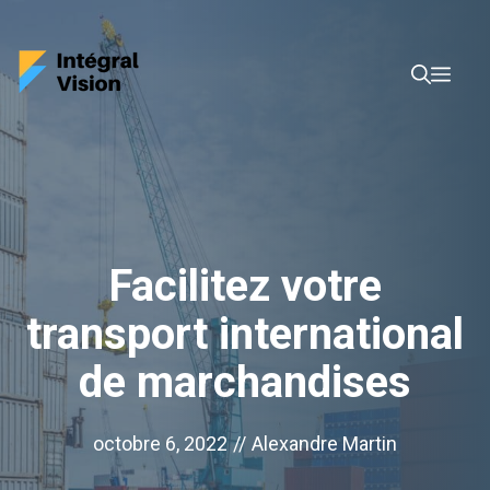
Aller
au
Men
contenu
Facilitez votre
transport international
de marchandises
octobre 6, 2022
//
Alexandre Martin