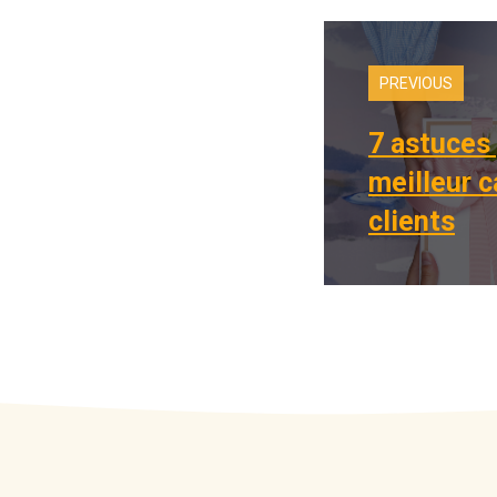
PREVIOUS
7 astuces 
meilleur 
clients