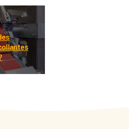
des
collantes
?