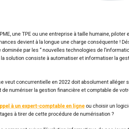
ME, une TPE ou une entreprise à taille humaine, piloter e
inances devient à la longue une charge conséquente ! D
dominée par les ‘’ nouvelles technologies de l’informatio
la solution consiste à automatiser et informatiser la ges
se veut concurrentielle en 2022 doit absolument alléger
ait de numériser la gestion financière et comptable de votr
appel à un expert-comptable en ligne
ou choisir un logici
ntages à tirer de cette procédure de numérisation ?