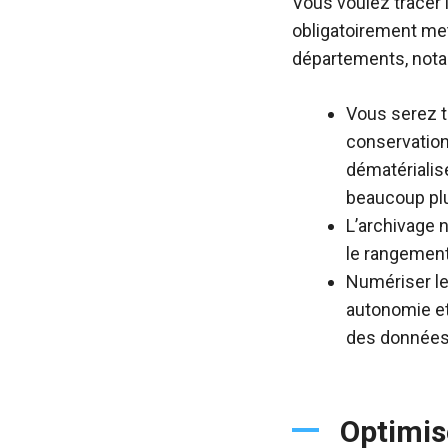
Vous voulez tracer 
obligatoirement me
départements, notam
Vous serez t
conservation
dématérialis
beaucoup plu
L’archivage 
le rangemen
Numériser le
autonomie et
des données,
Optimise