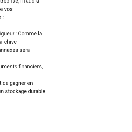
eprise, il faudra
de vos
 :
vigueur : Comme la
archive
 annexes sera
cuments financiers,
t de gagner en
 un stockage durable