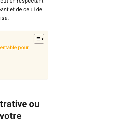
tout en respectant
eant et de celui de
ise.
rentable pour
trative ou
 votre