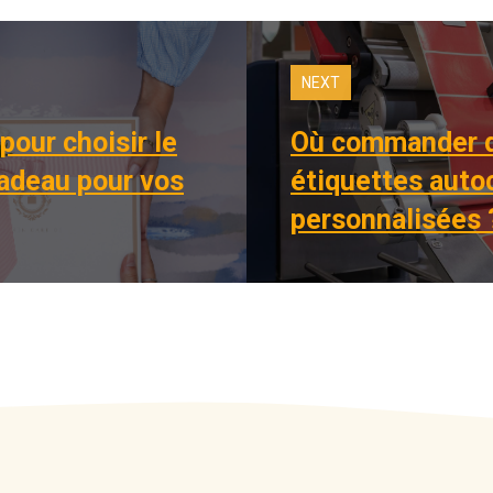
NEXT
pour choisir le
Où commander 
cadeau pour vos
étiquettes auto
personnalisées 