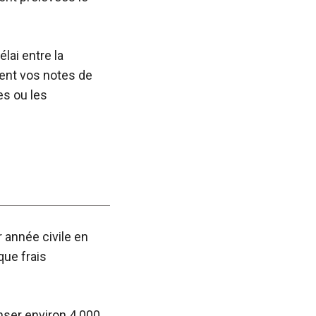
lai entre la
ment vos notes de
es ou les
r année civile en
que frais
nser environ 4 000