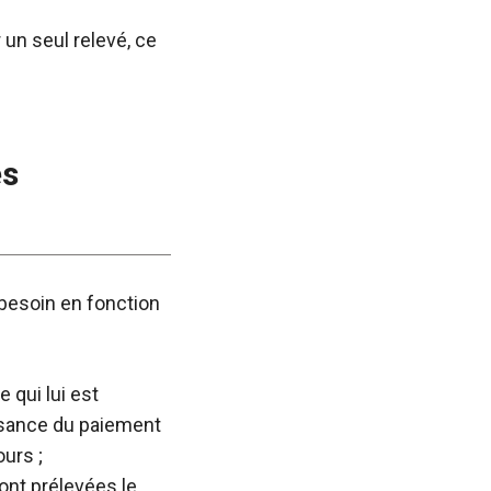
un seul relevé, ce
es
 besoin en fonction
 qui lui est
ssance du paiement
ours ;
sont prélevées le